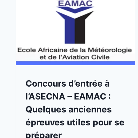
A
Concours d’entrée à
LA
UNE
l’ASECNA – EAMAC :
|
CONCOURS
Quelques anciennes
épreuves utiles pour se
préparer