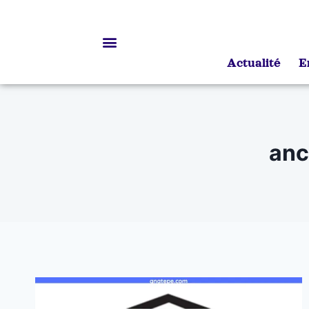
Actualité
E
Bourses d’études
anc