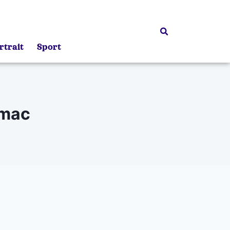
rtrait
Sport
amac