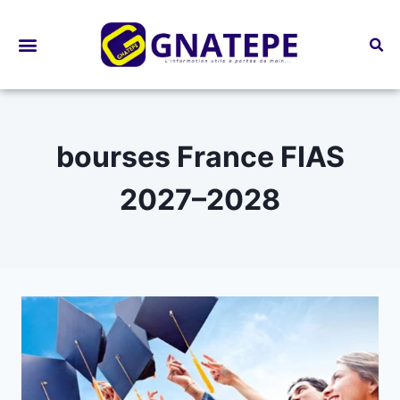
Bourses d’études
bourses France FIAS
2027–2028