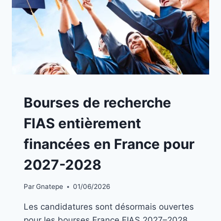
A
Bourses de recherche
LA
UNE
FIAS entièrement
|
BOURSES
financées en France pour
2027-2028
Par
Gnatepe
01/06/2026
Les candidatures sont désormais ouvertes
pour les bourses France FIAS 2027–2028,