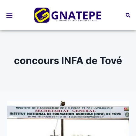
Bourses d’études
concours INFA de Tové