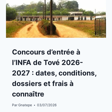
A
Concours d’entrée à
LA
UNE
l’INFA de Tové 2026-
|
CONCOURS
2027 : dates, conditions,
dossiers et frais à
connaître
Par
Gnatepe
03/07/2026