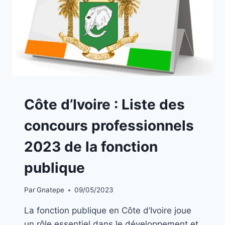
A
Côte d’Ivoire : Liste des
LA
UNE
concours professionnels
|
EMPLOIS
2023 de la fonction
publique
Par
Gnatepe
09/05/2023
La fonction publique en Côte d’Ivoire joue
un rôle essentiel dans le développement et