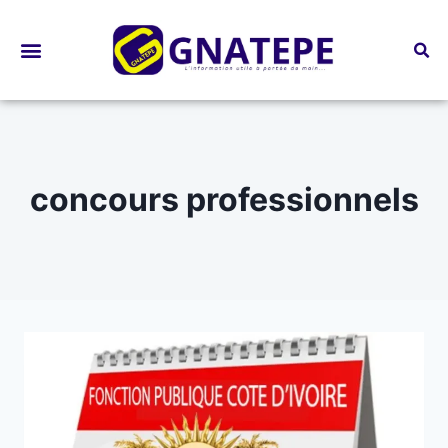
Bourses d’études
concours professionnels