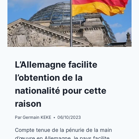
BLOG
L’Allemagne facilite
l’obtention de la
nationalité pour cette
raison
Par
Germain KEKE
06/10/2023
Compte tenue de la pénurie de la main
d’œuvre en Allemagne, le pays facilite