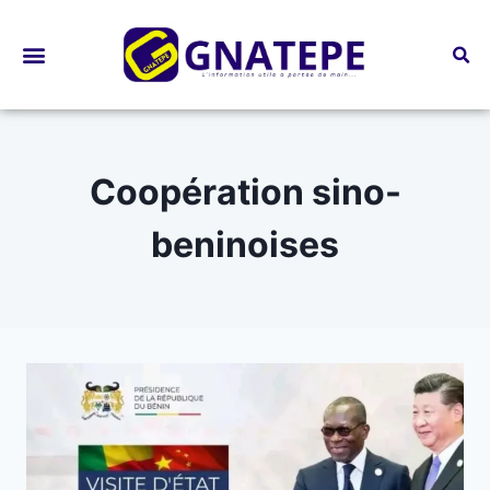
Bourses d’études
Coopération sino-
beninoises