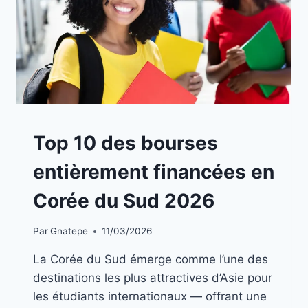
A
Top 10 des bourses
LA
UNE
entièrement financées en
|
BOURSES
Corée du Sud 2026
Par
Gnatepe
11/03/2026
La Corée du Sud émerge comme l’une des
destinations les plus attractives d’Asie pour
les étudiants internationaux — offrant une