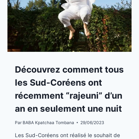
A
Découvrez comment tous
LA
UNE
les Sud-Coréens ont
récemment “rajeuni” d’un
an en seulement une nuit
Par
BABA Kpatchaa Tombana
29/06/2023
Les Sud-Coréens ont réalisé le souhait de