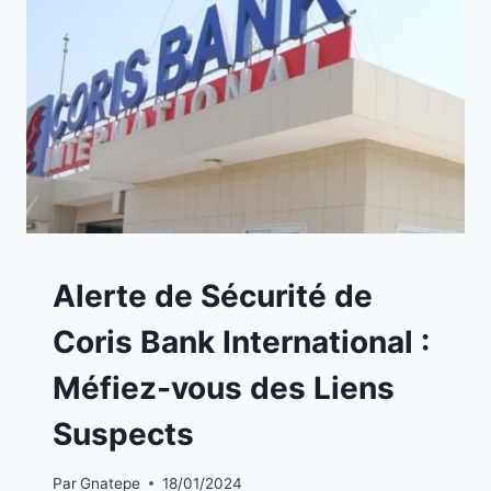
A
Alerte de Sécurité de
LA
UNE
Coris Bank International :
|
BLOG
Méfiez-vous des Liens
Suspects
Par
Gnatepe
18/01/2024