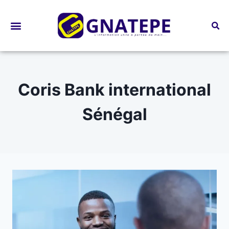
Bourses d’études
Coris Bank international
Sénégal