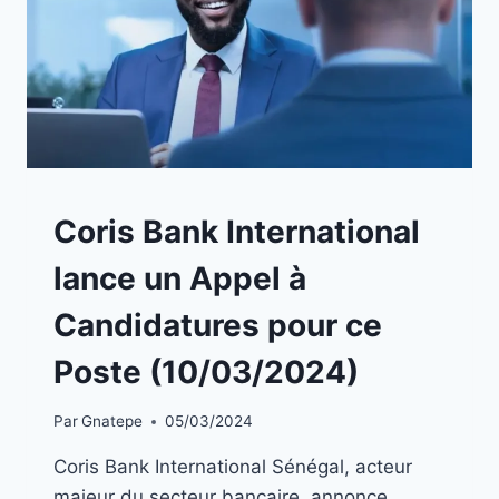
A
Coris Bank International
LA
UNE
lance un Appel à
|
EMPLOIS
Candidatures pour ce
Poste (10/03/2024)
Par
Gnatepe
05/03/2024
Coris Bank International Sénégal, acteur
majeur du secteur bancaire, annonce