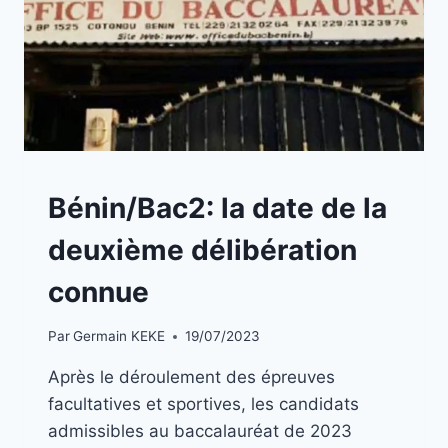
A
Bénin/Bac2: la date de la
LA
UNE
deuxième délibération
|
BLOG
connue
Par
Germain KEKE
19/07/2023
Après le déroulement des épreuves
facultatives et sportives, les candidats
admissibles au baccalauréat de 2023