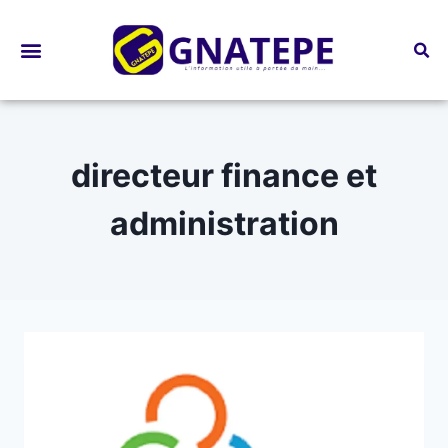
Bourses d’études
directeur finance et
administration