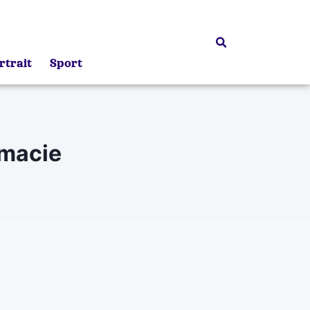
rtrait
Sport
rmacie