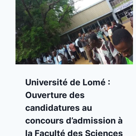
A
Université de Lomé :
LA
UNE
Ouverture des
|
CONCOURS
candidatures au
concours d’admission à
la Faculté des Sciences