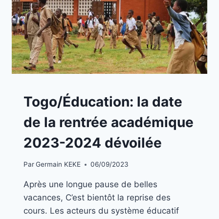
A
Togo/Éducation: la date
LA
UNE
de la rentrée académique
|
TOGO
2023-2024 dévoilée
Par
Germain KEKE
06/09/2023
Après une longue pause de belles
vacances, C’est bientôt la reprise des
cours. Les acteurs du système éducatif