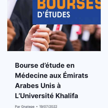
A
Bourse d’étude en
LA
UNE
Médecine aux Émirats
|
BOURSES
Arabes Unis à
L’Université Khalifa
Par
Gnatepe
19/07/2022