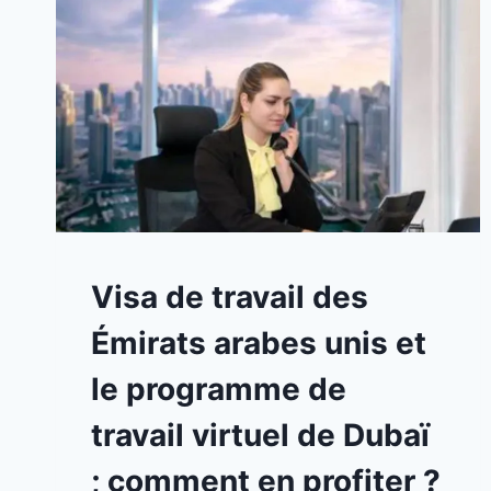
A
Visa de travail des
LA
UNE
Émirats arabes unis et
|
BLOG
le programme de
travail virtuel de Dubaï
; comment en profiter ?