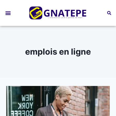
Bourses d’études
emplois en ligne