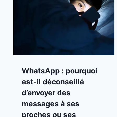
A
WhatsApp : pourquoi
LA
UNE
est-il déconseillé
|
NTIC
d’envoyer des
messages à ses
proches ou ses