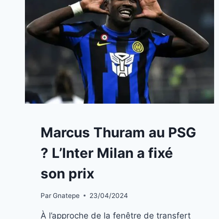
A
Marcus Thuram au PSG
LA
UNE
? L’Inter Milan a fixé
|
INFOS
son prix
STARS
Par
Gnatepe
23/04/2024
À l’approche de la fenêtre de transfert