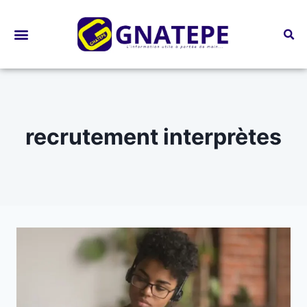
Bourses d’études
recrutement interprètes