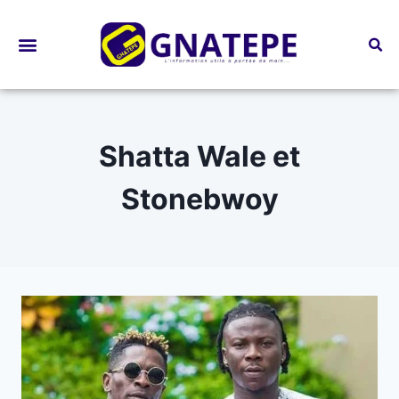
Bourses d’études
Shatta Wale et
Stonebwoy