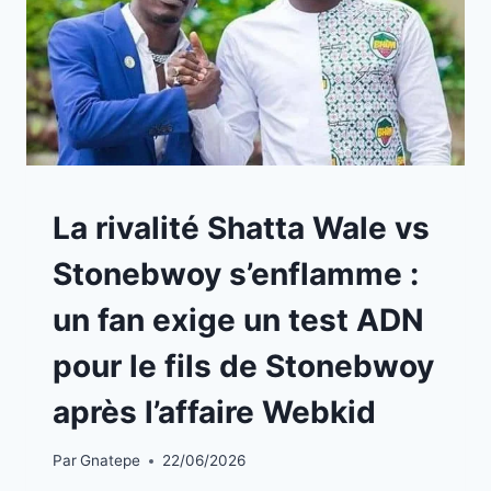
A
La rivalité Shatta Wale vs
LA
UNE
Stonebwoy s’enflamme :
|
INFOS
un fan exige un test ADN
STARS
pour le fils de Stonebwoy
après l’affaire Webkid
Par
Gnatepe
22/06/2026