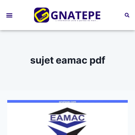
Bourses d’études
sujet eamac pdf