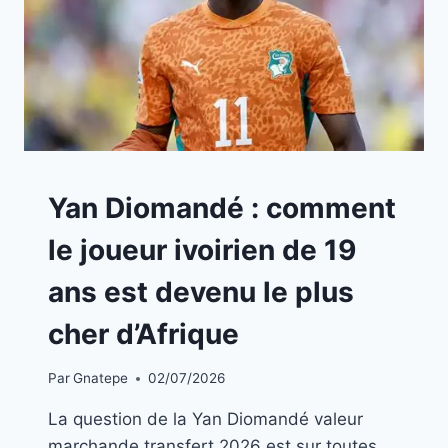
A
Yan Diomandé : comment
LA
UNE
le joueur ivoirien de 19
|
INFOS
ans est devenu le plus
STARS
cher d’Afrique
Par
Gnatepe
02/07/2026
La question de la Yan Diomandé valeur
marchande transfert 2026 est sur toutes