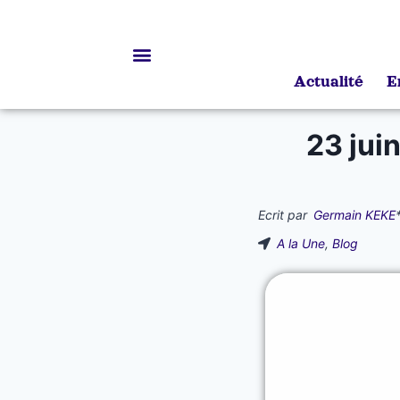
Actualité
E
Bourses d’études
23 jui
Ecrit par
Germain KEKE
A la Une
,
Blog