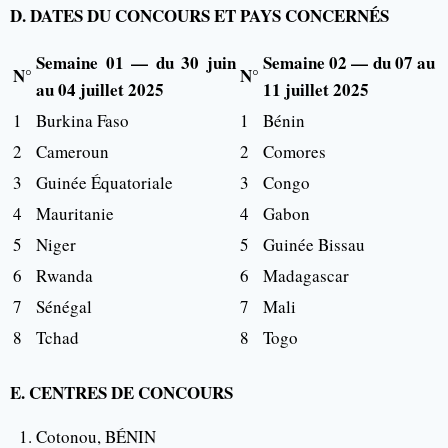
D. DATES DU CONCOURS ET PAYS CONCERNÉS
Semaine 01 — du 30 juin
Semaine 02 — du 07 au
N°
N°
au 04 juillet 2025
11 juillet 2025
1
Burkina Faso
1
Bénin
2
Cameroun
2
Comores
3
Guinée Équatoriale
3
Congo
4
Mauritanie
4
Gabon
5
Niger
5
Guinée Bissau
6
Rwanda
6
Madagascar
7
Sénégal
7
Mali
8
Tchad
8
Togo
E. CENTRES DE CONCOURS
Cotonou, BÉNIN