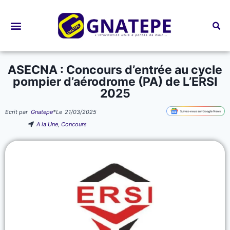
Bourses d’études
ASECNA : Concours d’entrée au cycle
pompier d’aérodrome (PA) de L’ERSI
2025
Ecrit par
Gnatepe
*
Le
21/03/2025
A la Une
,
Concours