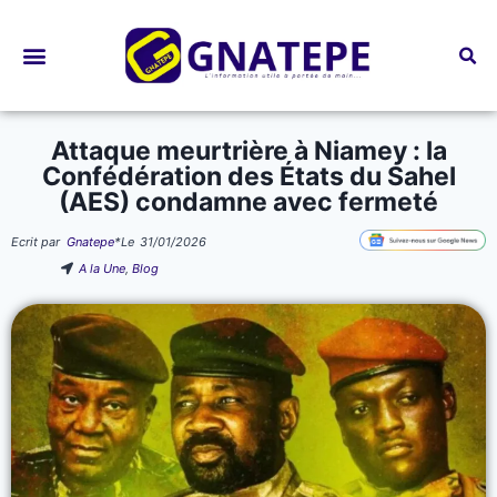
Bourses d’études
Attaque meurtrière à Niamey : la
Confédération des États du Sahel
(AES) condamne avec fermeté
Ecrit par
Gnatepe
*
Le
31/01/2026
A la Une
,
Blog