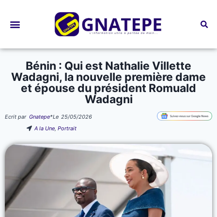
Bourses d’études
Bénin : Qui est Nathalie Villette
Wadagni, la nouvelle première dame
et épouse du président Romuald
Wadagni
Ecrit par
Gnatepe
*
Le
25/05/2026
A la Une
,
Portrait