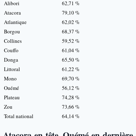
Alibori
62,71 %
Atacora
79,10 %
Atlantique
62,02 %
Borgou
68,37 %
Collines
59,52 %
Couffo
61,04 %
Donga
65,50 %
Littoral
61,22 %
Mono
69,70 %
Ouémé
56,12 %
Plateau
74,28 %
Zou
73,66 %
Total national
64,14 %
Atacora en tête, Ouémé en dernière