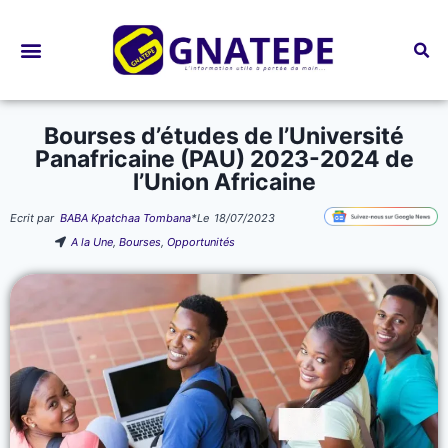
Bourses d’études
Bourses d’études de l’Université
Panafricaine (PAU) 2023-2024 de
l’Union Africaine
Ecrit par
BABA Kpatchaa Tombana
*
Le
18/07/2023
A la Une
,
Bourses
,
Opportunités