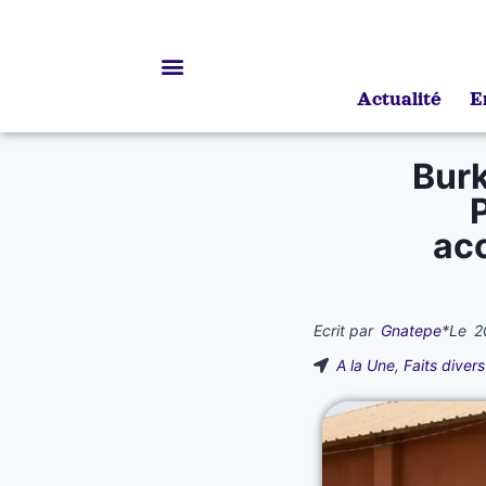
Actualité
E
Bourses d’études
Burk
acc
Ecrit par
Gnatepe
*
Le
2
A la Une
,
Faits divers