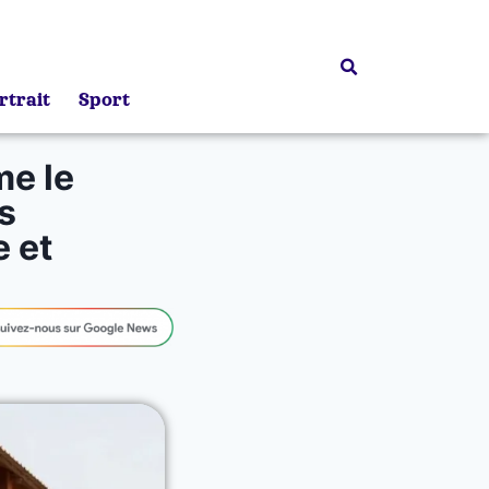
rtrait
Sport
me le
s
e et