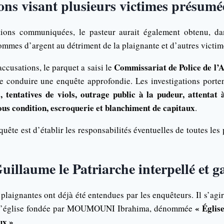
ons visant plusieurs victimes présumé
tions communiquées, le pasteur aurait également obtenu, da
sommes d’argent au détriment de la plaignante et d’autres victi
Commissariat de Police de l’
accusations, le parquet a saisi le
e conduire une enquête approfondie. Les investigations porten
s, tentatives de viols, outrage public à la pudeur, attentat
ous condition, escroquerie et blanchiment de capitaux
.
nquête est d’établir les responsabilités éventuelles de toutes le
uillaume le Patriarche interpellé et g
 plaignantes ont déjà été entendues par les enquêteurs. Il s’agi
« Église
 l’église fondée par MOUMOUNI Ibrahima, dénommée
ux »
.