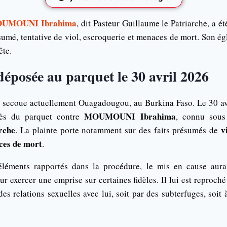
UMOUNI Ibrahima
, dit Pasteur Guillaume le Patriarche, a ét
sumé, tentative de viol, escroquerie et menaces de mort. Son ég
ête.
déposée au parquet le 30 avril 2026
re secoue actuellement Ouagadougou, au Burkina Faso. Le 30 a
MOUMOUNI Ibrahima
rès du parquet contre
, connu sou
rche
v
. La plainte porte notamment sur des faits présumés de
ces de mort
.
éléments rapportés dans la procédure, le mis en cause aurait
exercer une emprise sur certaines fidèles. Il lui est reproché
es relations sexuelles avec lui, soit par des subterfuges, soit