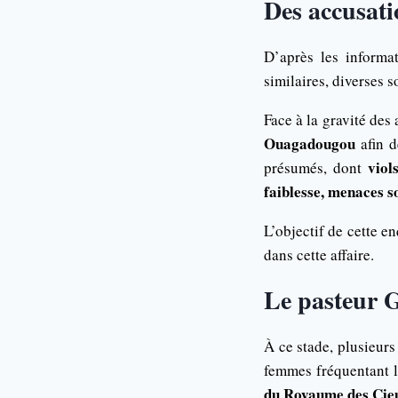
Des accusati
D’après les informa
similaires, diverses 
Face à la gravité des 
Ouagadougou
afin d
viol
présumés, dont
faiblesse, menaces s
L’objectif de cette e
dans cette affaire.
Le pasteur G
À ce stade, plusieurs
femmes fréquentant
du Royaume des Cie