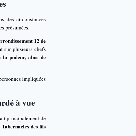
es
ns des circonstances
mes présumées.
Arrondissement 12 de
t sur plusieurs chefs
 à la pudeur, abus de
s personnes impliquées
ardé à vue
rait principalement de
 Tabernacles des fils