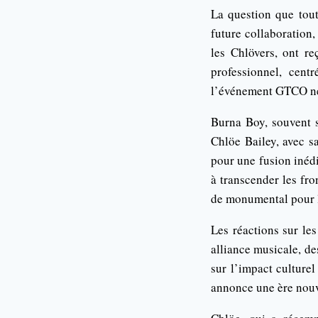
La question que tout
future collaboration
les Chlövers, ont r
professionnel, cen
l’événement GTCO ne 
Burna Boy, souvent s
Chlöe Bailey, avec s
pour une fusion inédi
à transcender les fro
de monumental pour 
Les réactions sur le
alliance musicale, de
sur l’impact culture
annonce une ère nouv