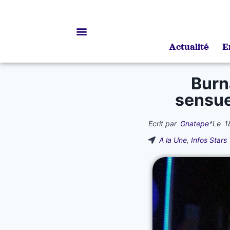
Actualité
E
Bourses d’études
Burn
sensue
Ecrit par
Gnatepe
*
Le
1
A la Une
,
Infos Stars