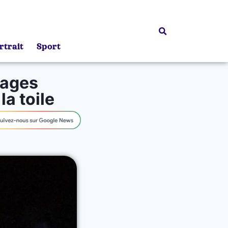
rtrait
Sport
mages
a toile