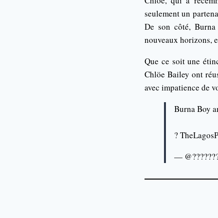
Chlöe, qui a récemm
seulement un partenai
De son côté, Burna 
nouveaux horizons, e
Que ce soit une étin
Chlöe Bailey ont réu
avec impatience de vo
Burna Boy an
? TheLagosP
— @???????