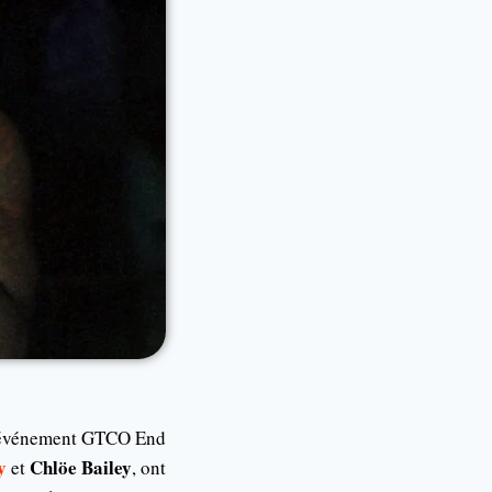
e l’événement GTCO End
y
Chlöe Bailey
et
, ont