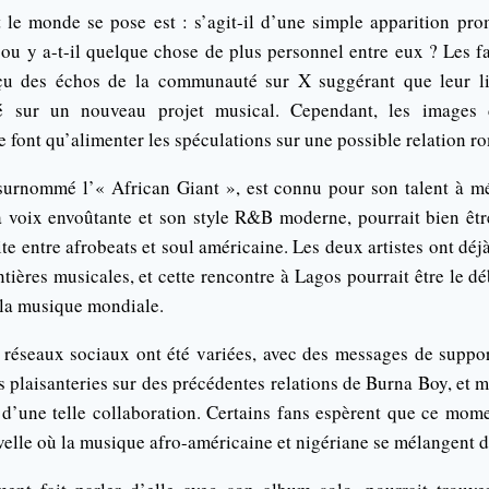
 le monde se pose est : s’agit-il d’une simple apparition pr
, ou y a-t-il quelque chose de plus personnel entre eux ? Les f
eçu des échos de la communauté sur X suggérant que leur lie
tré sur un nouveau projet musical. Cependant, les images 
font qu’alimenter les spéculations sur une possible relation r
urnommé l’« African Giant », est connu pour son talent à mé
a voix envoûtante et son style R&B moderne, pourrait bien être
te entre afrobeats et soul américaine. Les deux artistes ont déj
ntières musicales, et cette rencontre à Lagos pourrait être le 
la musique mondiale.
s réseaux sociaux ont été variées, avec des messages de suppor
s plaisanteries sur des précédentes relations de Burna Boy, et
l d’une telle collaboration. Certains fans espèrent que ce mo
elle où la musique afro-américaine et nigériane se mélangent 