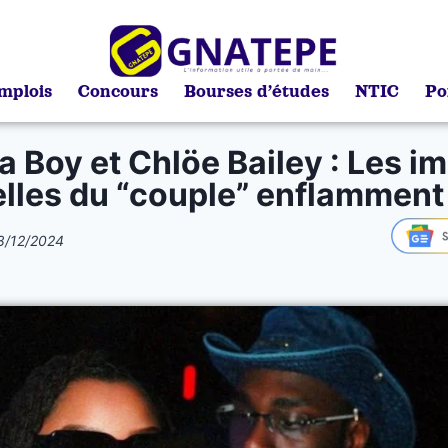
mplois
Concours
Bourses d’études
NTIC
Po
a Boy et Chlöe Bailey : Les i
lles du “couple” enflamment l
8/12/2024