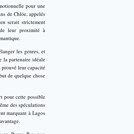
omotionnelle pour une
ans de Chlöe, appelés
n serait strictement
de leur proximité à
omantique.
langer les genres, et
 la partenaire idéale
à prouvé leur capacité
début de quelque chose
t pour cette possible
 même des spéculations
ment marquant à Lagos
davantage.