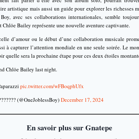
ent fait parler d’elle avec son album solo, pourrait trou
re artistique mais aussi un guide pour explorer les richesses m
Boy, avec ses collaborations internationales, semble toujour
t Chlöe Bailey représente une nouvelle aventure captivante.
celle d’amour ou le début d’une collaboration musicale prom
ssi à capturer l’attention mondiale en une seule soirée. Le mo
ir quelle sera la prochaine étape pour ces deux étoiles montant
d Chlöe Bailey last night.
aparazzi
pic.twitter.com/wFBoqphUfx
?????? (@OneJoblessBoy)
December 17, 2024
En savoir plus sur Gnatepe