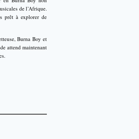
ver en Burna Boy non
usicales de l’Afrique.
s prêt à explorer de
etteuse, Burna Boy et
nde attend maintenant
es.