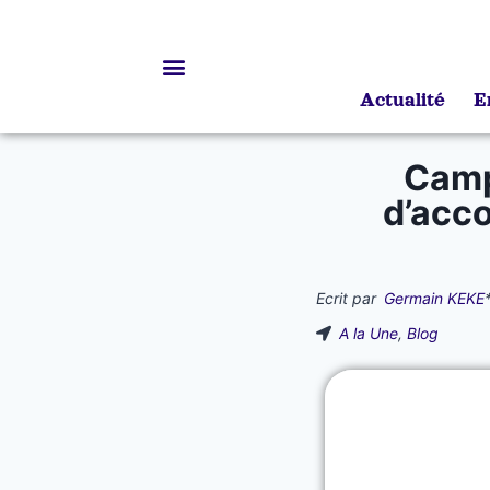
Actualité
E
Bourses d’études
Camp
d’acc
Ecrit par
Germain KEKE
A la Une
,
Blog