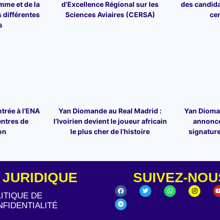
mme et de la
d’Excellence Régional sur les
des candid
 différentes
Sciences Aviaires (CERSA)
ce
s
trée à l’ENA
Yan Diomande au Real Madrid :
Yan Dioman
entres de
l’Ivoirien devient le joueur africain
annonce
on
le plus cher de l’histoire
signature
JURIDIQUE
SUIVEZ-NOU
ITIQUE DE
FIDENTIALITÉ