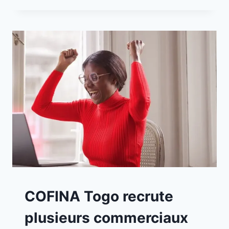
A
COFINA Togo recrute
LA
UNE
plusieurs commerciaux
|