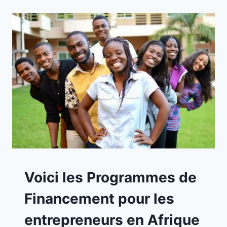
A
Voici les Programmes de
LA
UNE
Financement pour les
|
OPPORTUNITÉS
entrepreneurs en Afrique