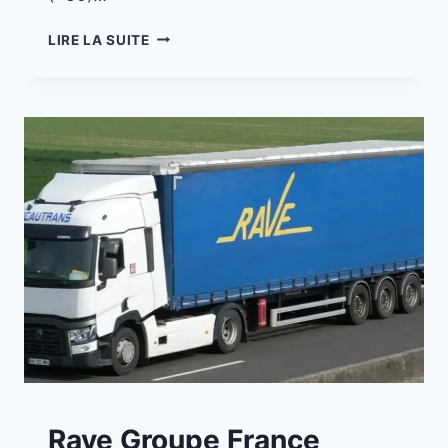
LIRE LA SUITE
A
Rave Groupe France
LA