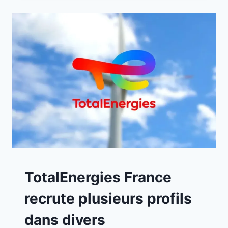
A
TotalEnergies France
LA
UNE
recrute plusieurs profils
|
EMPLOIS
dans divers