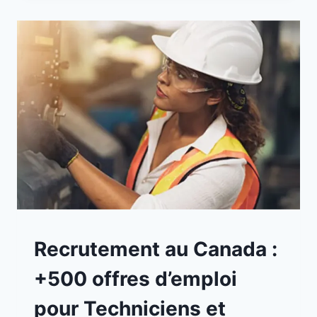
A
Recrutement au Canada :
LA
UNE
+500 offres d’emploi
|
EMPLOIS
pour Techniciens et