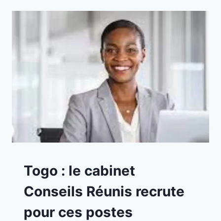
A
Togo : le cabinet
LA
UNE
Conseils Réunis recrute
|
EMPLOIS
pour ces postes