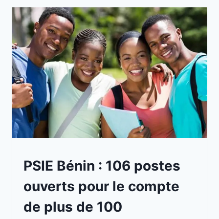
A
PSIE Bénin : 106 postes
LA
UNE
ouverts pour le compte
|
EMPLOIS
de plus de 100