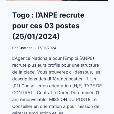
A
Togo : l’ANPE recrute
LA
UNE
pour ces 03 postes
|
EMPLOIS
(25/01/2024)
Par
Gnatepe
17/01/2024
L’Agence Nationale pour l’Emploi (ANPE)
recrute plusieurs profils pour une structure
de la place. Vous trouverez ci-dessous, les
descriptions des différents postes : 1. Un
(01) Conseiller en orientation (H/F) TYPE DE
CONTRAT : Contrat à Durée Déterminée (1
an) renouvelable MISSION DU POSTE Le
Conseiller en orientation a pour mission de
gérer la production et les…