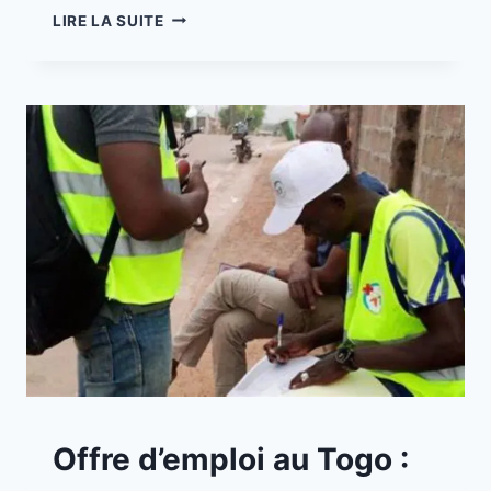
LIRE LA SUITE
A
Offre d’emploi au Togo :
LA
UNE