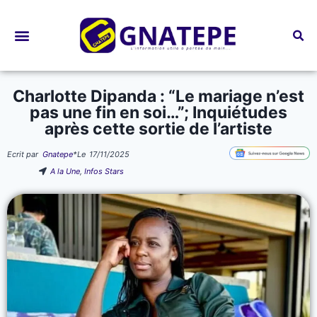
Bourses d’études
Charlotte Dipanda : “Le mariage n’est
pas une fin en soi…”; Inquiétudes
après cette sortie de l’artiste
Ecrit par
Gnatepe
*
Le
17/11/2025
A la Une
,
Infos Stars