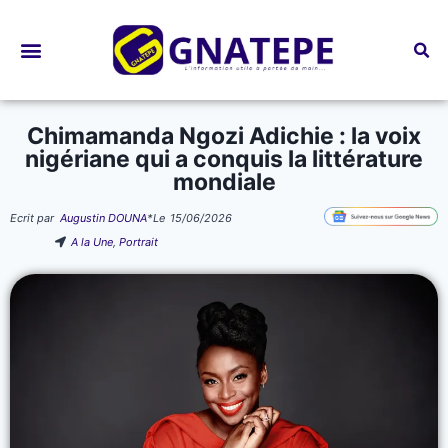
Bourses d’études
Chimamanda Ngozi Adichie : la voix
nigériane qui a conquis la littérature
mondiale
Ecrit par
Augustin DOUNA
*
Le
15/06/2026
A la Une
,
Portrait