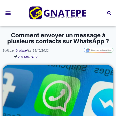
Bourses d’études
Comment envoyer un message à
plusieurs contacts sur WhatsApp ?
Ecrit par
Gnatepe
*
Le
26/10/2022
A la Une
,
NTIC