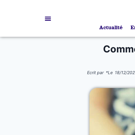
Actualité
E
Bourses d’études
Commen
Ecrit par
*
Le
18/12/202