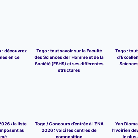
s : découvrez
Togo : tout savoir sur la Faculté
Togo : tout
bles en ce
des Sciences de l’Homme et de la
d’Excelle
Société (FSHS) et ses différentes
Sciences
structures
26 : la liste
Togo / Concours d’entrée à l’ENA
Yan Dioman
omposent au
2026 : voici les centres de
l’Ivoirien de
omé
composition
le plus 