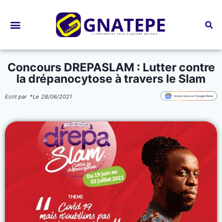
Bourses d’études
Concours DREPASLAM : Lutter contre
la drépanocytose à travers le Slam
Ecrit par
*
Le
28/06/2021