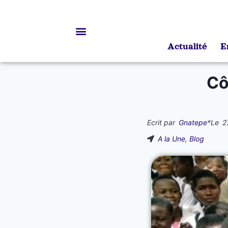
Actualité
E
Bourses d’études
Cô
Ecrit par
Gnatepe
*
Le
2
A la Une
,
Blog