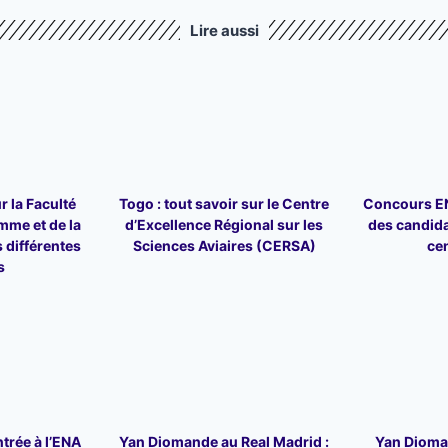
Lire aussi
r la Faculté
Togo : tout savoir sur le Centre
Concours ENA
mme et de la
d’Excellence Régional sur les
des candid
 différentes
Sciences Aviaires (CERSA)
ce
s
trée à l’ENA
Yan Diomande au Real Madrid :
Yan Dioman