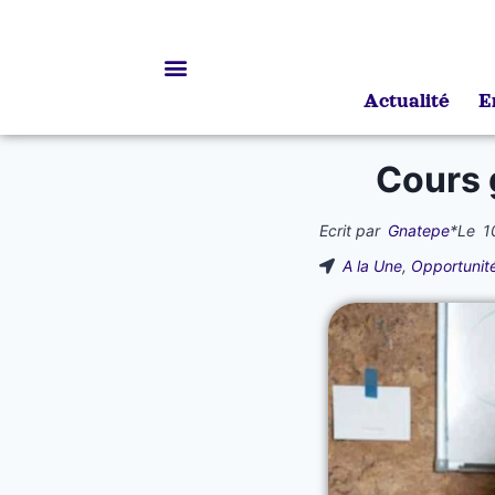
Actualité
E
Bourses d’études
Cours 
Ecrit par
Gnatepe
*
Le
1
A la Une
,
Opportunit