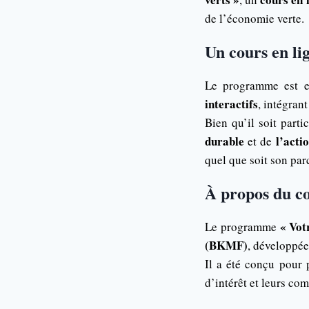
de l’économie verte.
Un cours en lig
Le programme est 
interactifs
, intégran
Bien qu’il soit part
durable
l’acti
et de
quel que soit son pa
À propos du c
« Vot
Le programme
(BKMF)
, développée
Il a été conçu pour
d’intérêt et leurs co