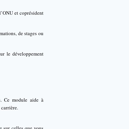
 l’ONU et coprésident
rmations, de stages ou
our le développement
s. Ce module aide à
 carrière.
e sur celles que vous