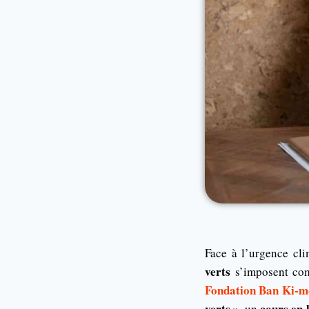
Face à l’urgence cli
verts
s’imposent com
Fondation Ban Ki-
verts »
cours en 
, un