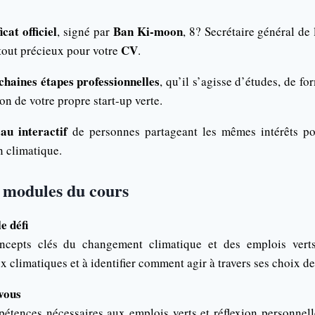
cat officiel
Ban Ki-moon
, signé par
, 8? Secrétaire général de
CV
tout précieux pour votre
.
chaines étapes professionnelles
, qu’il s’agisse d’études, de fo
on de votre propre start-up verte.
au interactif
de personnes partageant les mêmes intérêts p
n climatique.
 modules du cours
e défi
oncepts clés du changement climatique et des emplois vert
 climatiques et à identifier comment agir à travers ses choix de
vous
étences nécessaires aux emplois verts et réflexion personnell