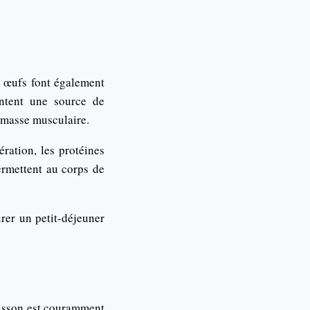
s œufs font également
entent une source de
a masse musculaire.
ration, les protéines
permettent au corps de
urer un petit-déjeuner
oisson est couramment