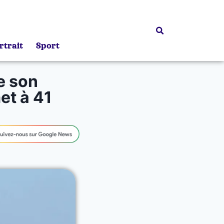
rtrait
Sport
de son
et à 41