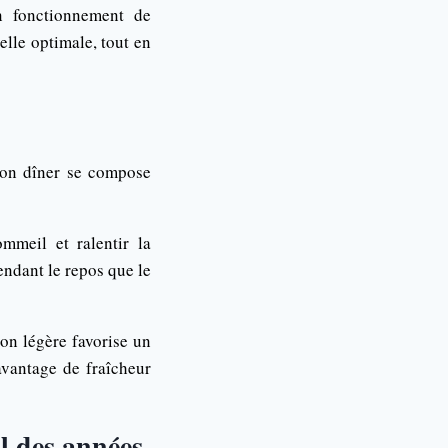
n fonctionnement de
lle optimale, tout en
 Son dîner se compose
ommeil et ralentir la
endant le repos que le
on légère favorise un
avantage de fraîcheur
l des années