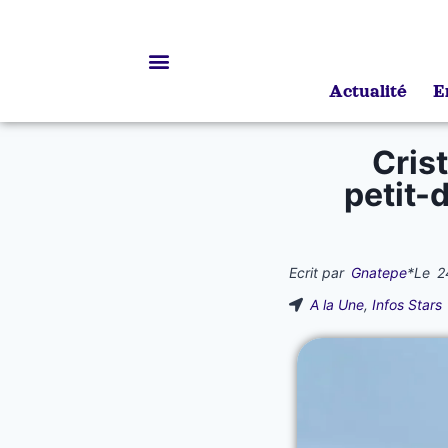
Actualité
E
Bourses d’études
Crist
petit-
Ecrit par
Gnatepe
*
Le
2
A la Une
,
Infos Stars