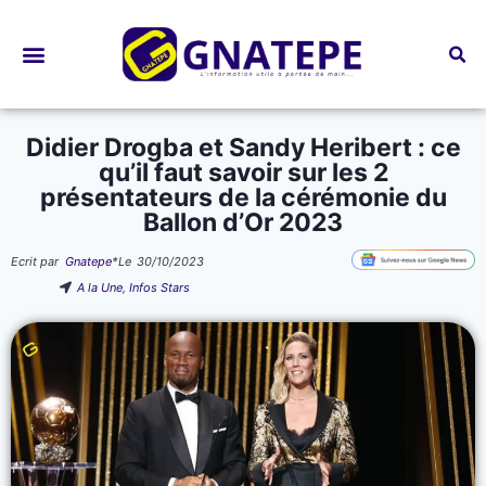
Bourses d’études
Didier Drogba et Sandy Heribert : ce
qu’il faut savoir sur les 2
présentateurs de la cérémonie du
Ballon d’Or 2023
Ecrit par
Gnatepe
*
Le
30/10/2023
A la Une
,
Infos Stars