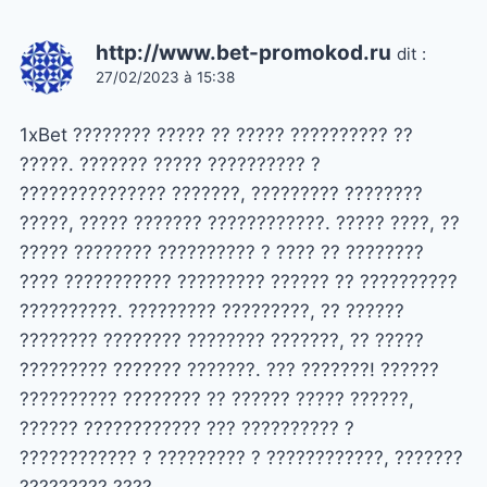
http://www.bet-promokod.ru
dit :
27/02/2023 à 15:38
1xBet ???????? ????? ?? ????? ?????????? ??
?????. ??????? ????? ?????????? ?
??????????????? ???????, ????????? ????????
?????, ????? ??????? ????????????. ????? ????, ??
????? ???????? ?????????? ? ???? ?? ????????
???? ??????????? ????????? ?????? ?? ??????????
??????????. ????????? ?????????, ?? ??????
???????? ???????? ???????? ???????, ?? ?????
????????? ??????? ???????. ??? ???????! ??????
?????????? ???????? ?? ?????? ????? ??????,
?????? ???????????? ??? ?????????? ?
???????????? ? ????????? ? ????????????, ???????
????????? ????.