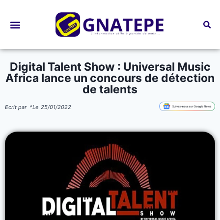
Bourses d’études
Digital Talent Show : Universal Music
Africa lance un concours de détection
de talents
Ecrit par
*
Le
25/01/2022