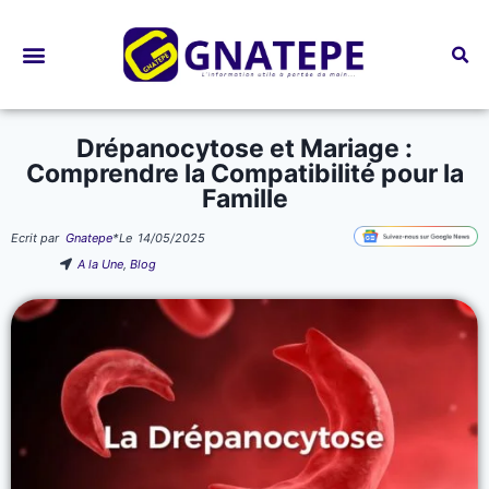
Bourses d’études
Drépanocytose et Mariage :
Comprendre la Compatibilité pour la
Famille
Ecrit par
Gnatepe
*
Le
14/05/2025
A la Une
,
Blog