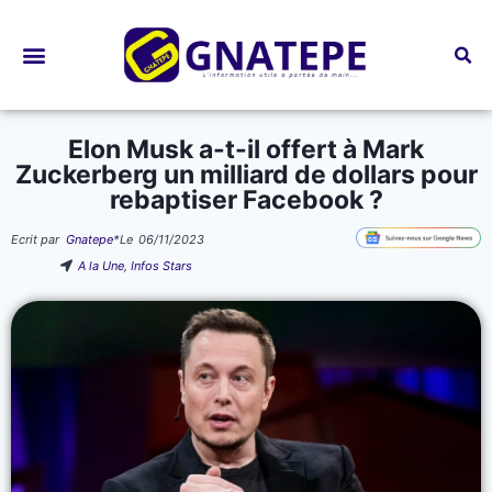
Bourses d’études
Elon Musk a-t-il offert à Mark
Zuckerberg un milliard de dollars pour
rebaptiser Facebook ?
Ecrit par
Gnatepe
*
Le
06/11/2023
A la Une
,
Infos Stars