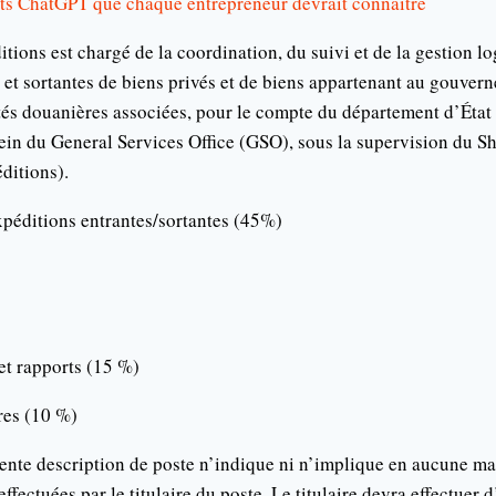
ts ChatGPT que chaque entrepreneur devrait connaître
ions est chargé de la coordination, du suivi et de la gestion lo
 et sortantes de biens privés et de biens appartenant au gouver
tés douanières associées, pour le compte du département d’État 
sein du General Services Office (GSO), sous la supervision du 
ditions).
xpéditions entrantes/sortantes (45%)
et rapports (15 %)
res (10 %)
ente description de poste n’indique ni n’implique en aucune ma
 effectuées par le titulaire du poste. Le titulaire devra effectuer 