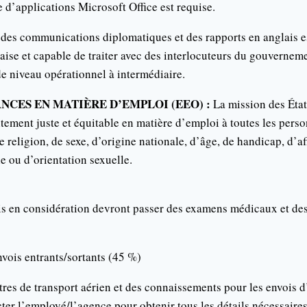
e d’applications Microsoft Office est requise.
 des communications diplomatiques et des rapports en anglais e
l’aise et capable de traiter avec des interlocuteurs du gouvernem
e niveau opérationnel à intermédiaire.
NCES EN MATIÈRE D’EMPLOI (EEO) :
La mission des États
itement juste et équitable en matière d’emploi à toutes les perso
e religion, de sexe, d’origine nationale, d’âge, de handicap, d’aff
e ou d’orientation sexuelle.
is en considération devront passer des examens médicaux et des 
vois entrants/sortants (45 %)
ttres de transport aérien et des connaissements pour les envois d
cter l’employé/l’agence pour obtenir tous les détails nécessaire