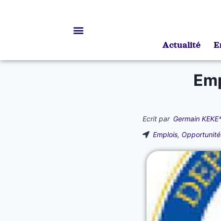
Actualité
E
Bourses d’études
Emp
Ecrit par
Germain KEKE
Emplois
,
Opportunité