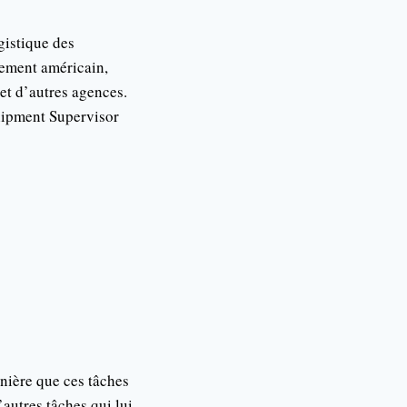
gistique des
nement américain,
et d’autres agences.
Shipment Supervisor
nière que ces tâches
d’autres tâches qui lui