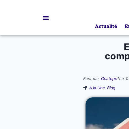
Actualité
E
Bourses d’études
E
compr
Ecrit par
Gnatepe
*
Le
0
A la Une
,
Blog