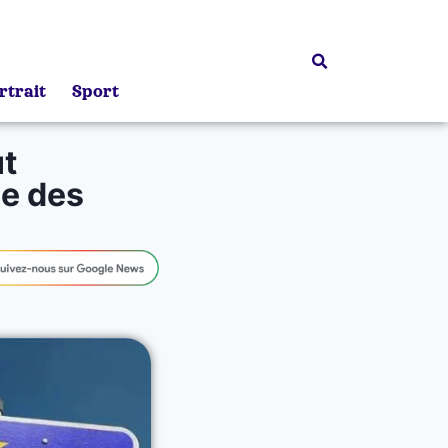
rtrait
Sport
ut
ne des