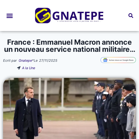
Bourses d’études
France : Emmanuel Macron annonce
un nouveau service national militaire…
Ecrit par
Gnatepe
*
Le
27/11/2025
A la Une