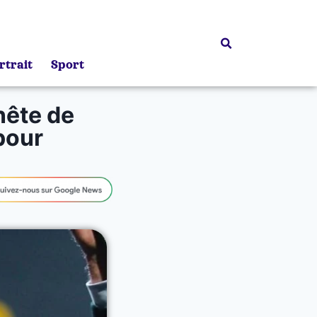
rtrait
Sport
nnête de
pour