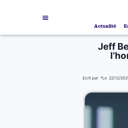
Actualité
E
Bourses d’études
Jeff Be
l’h
Ecrit par
*
Le
22/12/202