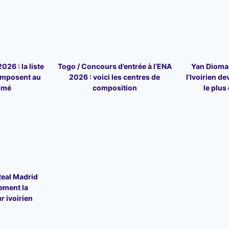
26 : la liste
Togo / Concours d’entrée à l’ENA
Yan Dioman
omposent au
2026 : voici les centres de
l’Ivoirien de
omé
composition
le plus 
Real Madrid
ement la
r ivoirien