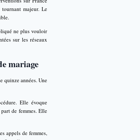
rventions sur France
n tournant majeur. Le
ible.
liqué ne plus vouloir
ntées sur les réseaux
de mariage
 de quinze années. Une
océdure. Elle évoque
 part de femmes. Elle
des appels de femmes,