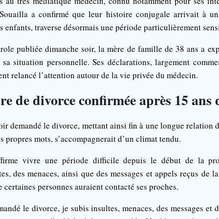
s au très médiatique médecin, connu notamment pour ses inte
Souailla a confirmé que leur histoire conjugale arrivait à u
is enfants, traverse désormais une période particulièrement sens
role publiée dimanche soir, la mère de famille de 38 ans a exp
r sa situation personnelle. Ses déclarations, largement comme
nt relancé l’attention autour de la vie privée du médecin.
e de divorce confirmée après 15 ans 
oir demandé le divorce, mettant ainsi fin à une longue relation
es propres mots, s’accompagnerait d’un climat tendu.
ffirme vivre une période difficile depuis le début de la pr
es, des menaces, ainsi que des messages et appels reçus de la
 certaines personnes auraient contacté ses proches.
mandé le divorce, je subis insultes, menaces, des messages et 