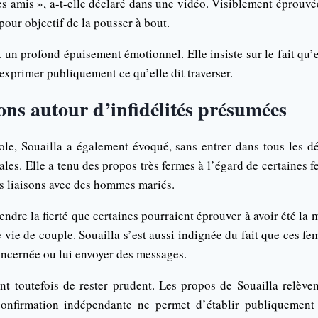
 amis », a-t-elle déclaré dans une vidéo. Visiblement éprouvée
 pour objectif de la pousser à bout.
 un profond épuisement émotionnel. Elle insiste sur le fait qu’
’exprimer publiquement ce qu’elle dit traverser.
ons autour d’infidélités présumées
ole, Souailla a également évoqué, sans entrer dans tous les dét
ales. Elle a tenu des propos très fermes à l’égard de certaines f
es liaisons avec des hommes mariés.
endre la fierté que certaines pourraient éprouver à avoir été l
vie de couple. Souailla s’est aussi indignée du fait que ces f
oncernée ou lui envoyer des messages.
ent toutefois de rester prudent. Les propos de Souailla relèv
onfirmation indépendante ne permet d’établir publiquement 