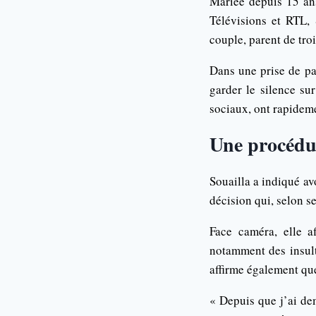
Mariée depuis 15 an
Télévisions et RTL, 
couple, parent de tro
Dans une prise de pa
garder le silence su
sociaux, ont rapideme
Une procédur
Souailla a indiqué av
décision qui, selon s
Face caméra, elle a
notamment des insult
affirme également que
« Depuis que j’ai de