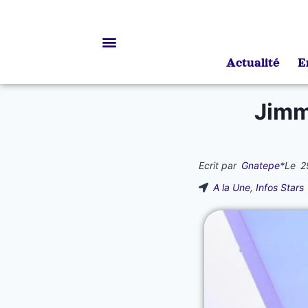
Actualité
E
Bourses d’études
Jimm
Ecrit par
Gnatepe
*
Le
2
A la Une
,
Infos Stars