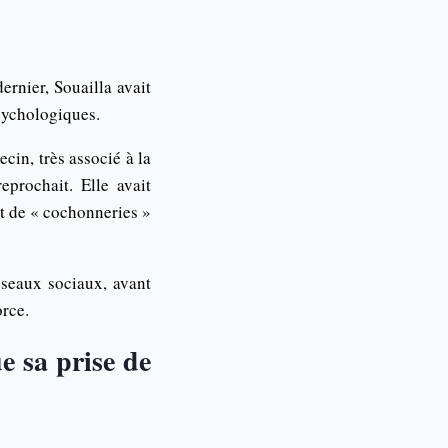
ernier, Souailla avait
sychologiques.
in, très associé à la
eprochait. Elle avait
it de « cochonneries »
éseaux sociaux, avant
orce.
e sa prise de