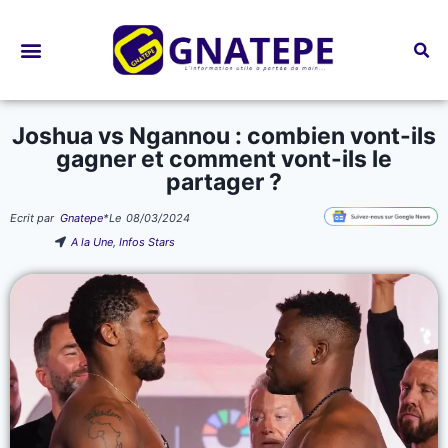
Bourses d’études
Joshua vs Ngannou : combien vont-ils
gagner et comment vont-ils le
partager ?
Ecrit par
Gnatepe
*
Le
08/03/2024
A la Une
,
Infos Stars