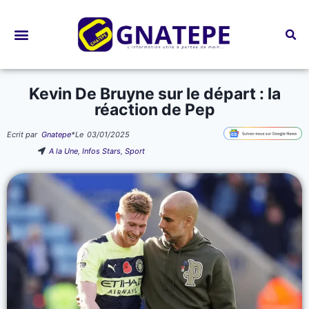
Bourses d’études
Kevin De Bruyne sur le départ : la
réaction de Pep
Ecrit par
Gnatepe
*
Le
03/01/2025
A la Une
,
Infos Stars
,
Sport