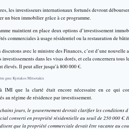
ires, les investisseurs internationaux fortunés devront débourse
er un bien immobilier grâce à ce programme.
mme maintient en place deux options d’investissement immobi
tés commerciales à usage résidentiel ou la restauration de bâti
 discutons avec le ministre des Finances, c’est d’une nouvelle
es investissements dans les visas dorés, et cela concernera tous 
nt élevés. Il peut aller jusqu’à 800 000 €.
tre grec Kyriakos Mitsotakis
 à IMI que la clarté était encore nécessaire en ce qui co
s au régime de résidence par investissement.
chains jours, le gouvernement devrait clarifier les conditions d’
ial converti en propriété résidentielle au seuil de 250 000 €. Il
disent que la propriété commerciale devait être vacante au cou