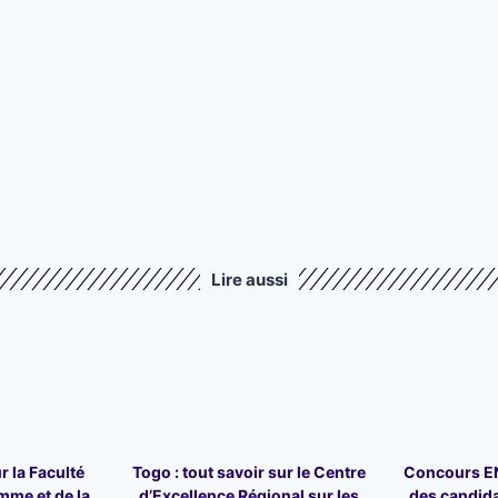
Lire aussi
r la Faculté
Togo : tout savoir sur le Centre
Concours ENA
mme et de la
d’Excellence Régional sur les
des candid