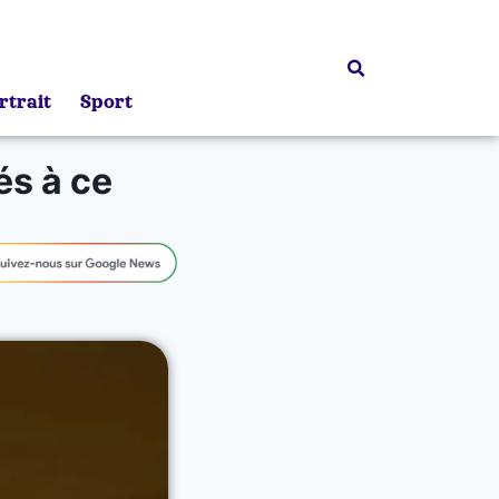
rtrait
Sport
és à ce