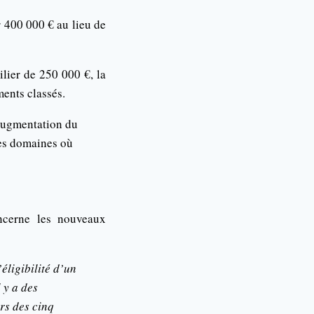
r 400 000 € au lieu de
lier de 250 000 €, la
ments classés.
 augmentation du
les domaines où
ncerne les nouveaux
éligibilité d’un
 y a des
rs des cinq