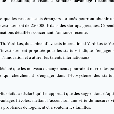
le de Thessalonique visant à stimuler davantage l’économi
ie que les ressortissants étrangers fortunés pourront obtenir 
investissement de 250 000 € dans des startups grecques. Cepen
rmations détaillées concernant l’annonce récente.
 Th. Vardikos, du cabinet d’avocats international Vardikos & Var
’investissement proposée pour les startups indique l’engage
 l’innovation et à attirer les talents internationaux.
 déclaré que les nouveaux changements pourraient ouvrir des por
ie qui cherchent à s’engager dans l’écosystème des startu
itsotaiks a déclaré qu’il n’apportait que des suggestions d’optio
vantages frivoles, mettant l’accent sur une série de mesures v
les problèmes de logement et à soutenir les familles.