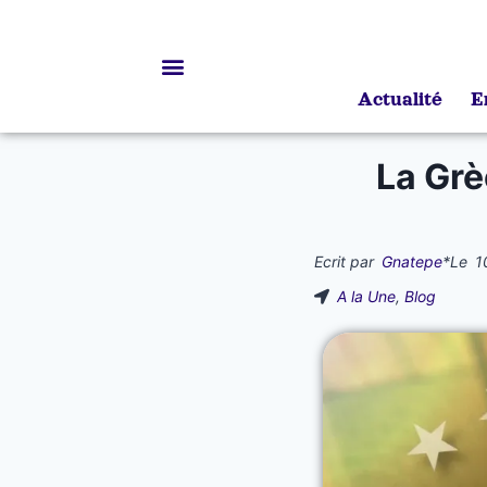
Actualité
E
Bourses d’études
La Grè
Ecrit par
Gnatepe
*
Le
1
A la Une
,
Blog